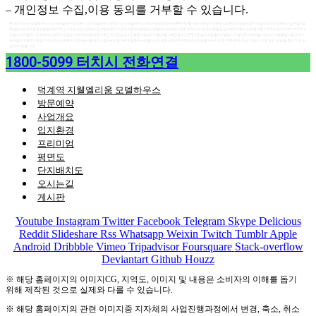
– 개인정보 수집,이용 동의를 거부할 수 있습니다.
본 페이지는 #모델하우스시간 #모델하우스오픈시간 #모델하우스운영시간 #모델하우스예약 #방문예약 #견본주택 #홍보관 #분양가 #분양 #미분양 #대표번호 #계약조건 #잔여세대 #입주일 #입
주날짜 #오픈 #운영 #줍줍 #위치주소 #오픈시간 #운영시간 #방문후기 #모하 #청약 #평면도 #평형대 #선착순 #펜트하우스 #1순위 #특별공급 #혜택 #회사보유분 #후기 #주차장 #5O99 #5099 #
드림스 #드림즈 #고은애 #나애리 #오방순 #양기리 #김하린 #독고진 #김삼순 #도봉순 #공심이 #봉사월 #백만송 #고백주 #진설아 #방울이 #별빛나 #설아린 #채하늘 #비나리 #해솔빛 #달보라 #
송편돌 #이태백 #한강수 #오로라 #옥분이 #덕배씨 #말숙이 #금자씨 #말자씨 #칠복이 #구돌이 #진도진 #강태주 #장보라 #민하율 #서리안 등 주택 관련 주요 키워드 기반 정보 제공을 목적으로 구
성되어 있습니다.
1800-5099 터치시 전화연결
덕계역 지웰엘리움 모델하우스
방문예약
사업개요
입지환경
프리미엄
평면도
단지배치도
오시는길
게시판
Youtube
Instagram
Twitter
Facebook
Telegram
Skype
Delicious
Reddit
Slideshare
Rss
Whatsapp
Weixin
Twitch
Tumblr
Apple
Android
Dribbble
Vimeo
Tripadvisor
Foursquare
Stack-overflow
Deviantart
Github
Houzz
※ 해당 홈페이지의 이미지CG, 지역도, 이미지 및 내용은 소비자의 이해를 돕기
위해 제작된 것으로 실제와 다를 수 있습니다.
※ 해당 홈페이지의 관련 이미지중 지자체의 사업진행과정에서 변경, 축소, 취소